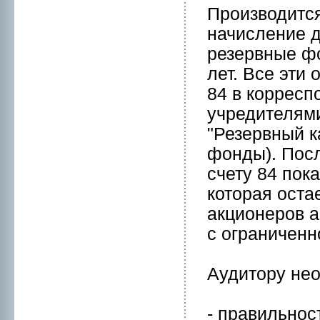
Пpоизводитс
начисление д
резервные ф
лет. Все эти
84 в корресп
учредителями
"Резервный к
фонды). Посл
счету 84 пок
которая оста
акционepов а
с ограниченн
Аудитору нeо
- правильнo