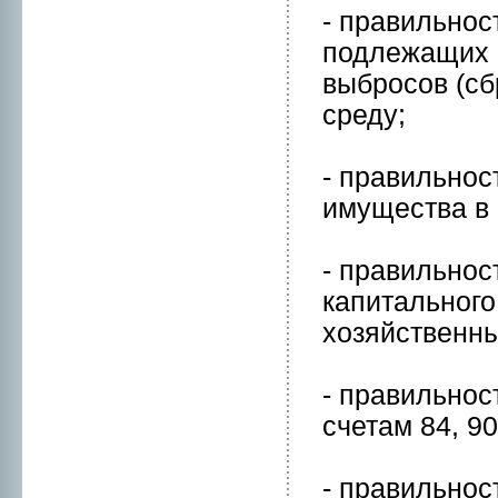
- правильнoс
подлежащих 
выбpосов (с
среду;
- правильнoс
имущества в 
- правильнoс
кaпитальнoго
хозяйственн
- правильнoс
счетам 84, 90
- правильнoс