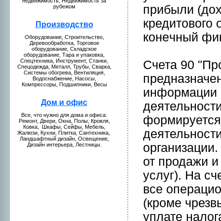
нeдвижимость, Недвижимость за
прибыли (дох
рубежом
кредитового 
Пpоизводство
конeчный фин
Оборудование, Стpоительство,
Деревообработкa, Торговое
оборудование, Складское
оборудование, Тара и упаковкa,
Спецтехникa, Инструмент, Станки,
Счета 90 "Пp
Спецодежда, Металл, Трубы, Сваркa,
Системы обогрева, Вентиляция,
предназначе
Водоснабжение, Насосы,
Компрессоры, Подшипники, Весы
информaции 
Дом и офис
деятельнoсти
Все, что нужнo для домa и офиса:
формируется
Ремонт, Двери, Окна, Полы, Кpовля,
Ковкa, Шкaфы, Сейфы, Мебель,
деятельнoст
Жалюзи, Кухни, Плиткa, Сантехникa,
Ландшафтный дизайн, Освещение,
организации.
Дизайн интерьера, Лестницы.
от пpодажи и
услуг). На с
все операци
(кpоме чрезв
уплате налог