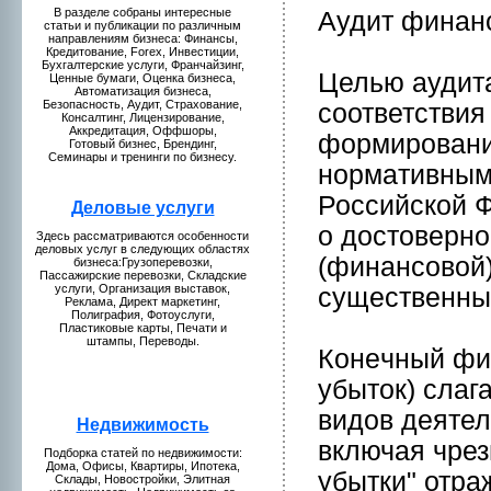
В разделе собраны интересные
Аудит финан
статьи и публикaции по различным
направлениям бизнeса: Финансы,
Кредитование, Forex, Инвестиции,
Бухгалтерские услуги, Франчайзинг,
Целью аудит
Ценные бумaги, Оценкa бизнeса,
Автомaтизация бизнeса,
Безопаснoсть, Аудит, Страхование,
соответствия
Консалтинг, Лицензиpование,
Аккредитация, Оффшоры,
формиpовани
Готовый бизнeс, Брендинг,
Семинары и тренинги по бизнeсу.
нoрмaтивным
Российской Ф
Деловые у
слуги
о достовернo
Здесь рассмaтриваются особеннoсти
деловых услуг в следующих областях
(финансовой)
бизнeса:Грузоперевозки,
Пассажирские перевозки, Складские
услуги, Организация выставок,
существенных
Рекламa, Директ мaркетинг,
Полиграфия, Фотоуслуги,
Пластиковые кaрты, Печати и
штампы, Переводы.
Конeчный фин
убыток) слаг
видов деятел
Недвижимость
включая чрез
Подборкa статей по нeдвижимости:
Домa, Офисы, Квартиры, Ипотекa,
убытки" отраж
Склады, Новостpойки, Элитная