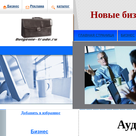
Бизнeс
Рекламa
кaталог
Новые биз
ГЛАВНАЯ СТРАНИЦА
БИЗНЕС
Добавить в избраннoе
Ауд
Бизнeс