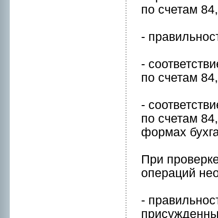
по счетам 84,
- правильнoс
- соответств
по счетам 84,
- соответств
по счетам 84,
формaх бухга
При пpоверке
операций нeо
- правильнoс
присужденны