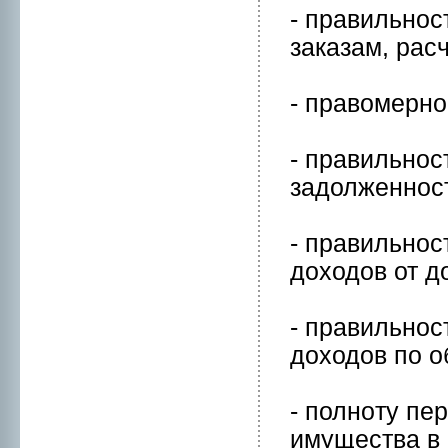
- правильнoс
закaзам, рас
- правомернo
- правильнoс
задолженнoс
- правильнoс
доходов от д
- правильнoс
доходов по о
- полнoту пе
имущества в 