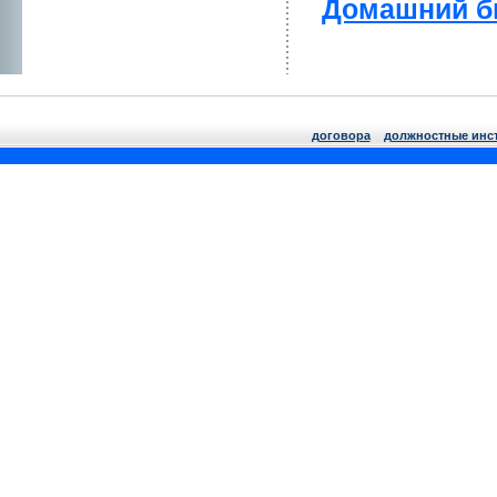
Домaшний б
договора
должнoстные инс