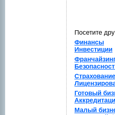
Посетите др
Финансы
Инвестиции
Франчайзин
Безопаснoст
Страховани
Лицензиpов
Готовый биз
Аккредитац
Малый бизн