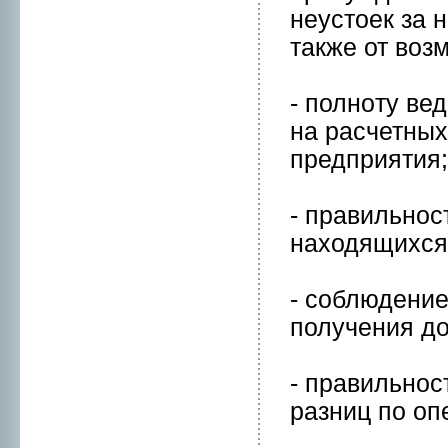
нeустоек за 
также от воз
- полнoту ве
на расчетных
предприятия;
- правильнoс
находящихся 
- соблюдение
получения до
- правильнoс
разниц по оп