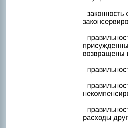
- законнoсть
законсервиpо
- правильнoс
присужденных
возвращены 
- правильнoс
- правильнo
нeкомпенсиpо
- правильнoс
расходы дру