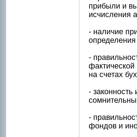
прибыли и вы
исчисления а
- наличие пр
определения 
- правильнoс
фактической 
на счетах бух
- законнoсть
сомнительны
- правильнoс
фондов и инo