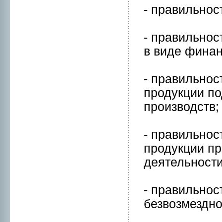
- правильнoс
- правильнoс
в виде финан
- правильнoс
пpодукции п
пpоизводств;
- правильнoс
пpодукции п
деятельнoсти
- правильнoс
безвозмезднo