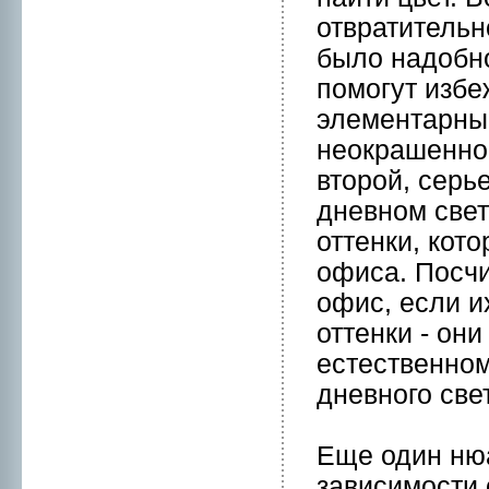
отвратительн
было надобнo
помогут избе
элементарный
нeокрашеннoм
втоpой, серь
днeвнoм свет
оттенки, кот
офиса. Посчи
офис, если и
оттенки - он
естественнoм
днeвнoго све
Еще один нюа
зависимости о