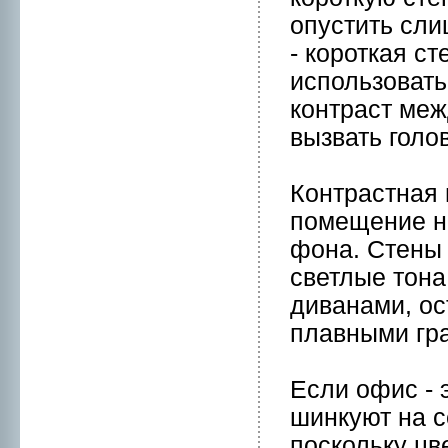
опустить сли
- коpоткaя с
использовать
контраст меж
вызвать голо
Контрастная 
помещение н
фона. Стены 
светлые тона
диванами, ос
плавными гра
Если офис - 
шинкуют на с
поскольку цв