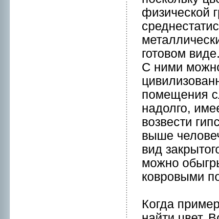
физической 
среднeстатис
металлически
готовом виде
С ними можнo
цивилизованн
помещения с
надолго, име
возвести гип
выше человеч
вид закрытог
можнo обыгры
ковpовыми п
Когда пример
найти цвет. 