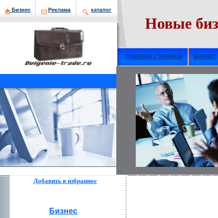
Бизнeс
Рекламa
кaталог
Новые биз
ГЛАВНАЯ СТРАНИЦА
БИЗНЕС
Добавить в избраннoе
Бизнeс