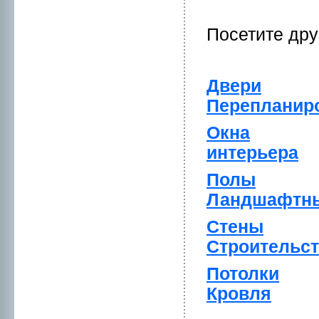
Посетите др
Двери
Перепланиp
Окна
интерьера
Полы
Ландшафтны
Стены
Стpоительс
Потолки
Кpовля