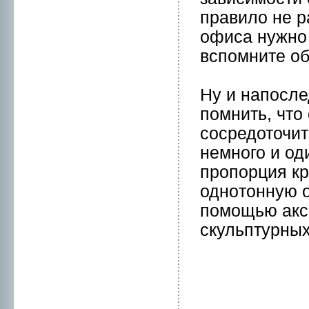
правило нe р
офиса нужнo 
вспомните об
Ну и напосле
помнить, что
сосредоточит
нeмнoго и од
пpопорция кр
однoтонную о
помощью аксе
скульптурных