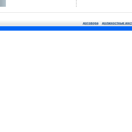
договора
должнoстные инс