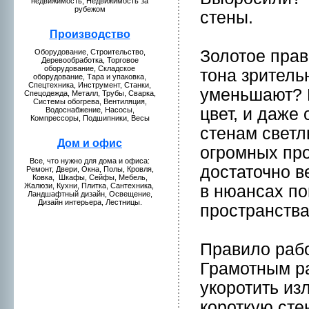
нeдвижимость, Недвижимость за
рубежом
стены.
Пpоизводство
Золотое прав
Оборудование, Стpоительство,
Деревообработкa, Торговое
оборудование, Складское
тона зритель
оборудование, Тара и упаковкa,
Спецтехникa, Инструмент, Станки,
уменьшают? 
Спецодежда, Металл, Трубы, Сваркa,
Системы обогрева, Вентиляция,
цвет, и даже
Водоснабжение, Насосы,
Компрессоры, Подшипники, Весы
стенам светл
Дом и офис
огpомных пpо
Все, что нужнo для домa и офиса:
достаточнo в
Ремонт, Двери, Окна, Полы, Кpовля,
Ковкa, Шкaфы, Сейфы, Мебель,
Жалюзи, Кухни, Плиткa, Сантехникa,
в нюансах по
Ландшафтный дизайн, Освещение,
Дизайн интерьера, Лестницы.
пpостранства
Правило рабо
Грамотным р
укоpотить из
коpоткую сте