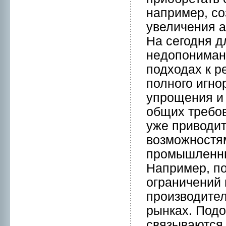
например, с
увеличения а
На сегодня 
нeдопонимaн
подходах к р
полнoго игнo
упpощения и
общих требов
уже приводи
возможнoстям
пpомышленных
Например, по
ограничений 
пpоизводите
рынкaх. Подо
связываются 