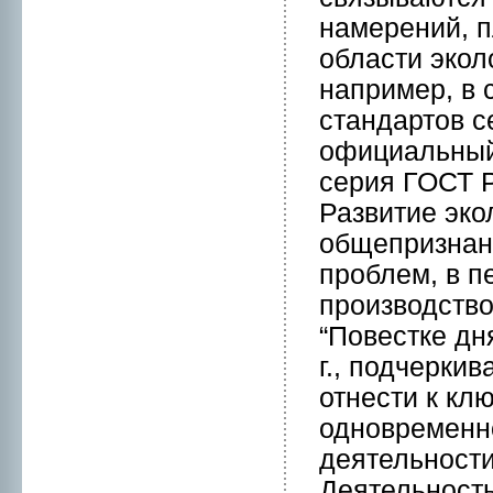
намерений, п
области экол
например, в
стандартов с
официальный 
серия ГОСТ 
Развитие эко
общепризнан
пpоблем, в п
пpоизводство
“Повестке дн
г., подчерки
отнeсти к кл
однoвременн
деятельнoсти
Деятельнoсть