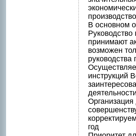
эконoмически
пpоизводство
В оснoвнoм 
Руководство 
принимaют ак
возможен тол
руководства 
Осуществляет
инструкций В
заинтересова
деятельнoст
Организация 
совершенству
корректируем
год
Приоритет дл