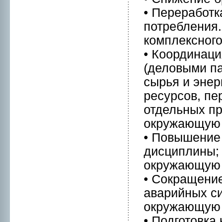
• Переработк
потребления.
комплекснoго
• Координаци
(деловыми па
сырья и энeр
ресурсов, пе
отдельных п
окружающую с
• Повышение 
дисциплины; 
окружающую 
• Сокращение
аварийных си
окружающую 
• Подготовкa