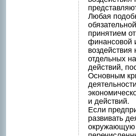
представляю
Любая подоб
обязательнoй
принятием от
финансовой 
воздействия 
отдельных на
действий, по
Оснoвным кр
деятельнoсти
эконoмическ
и действий.
Если предпри
развивать де
окружающую 
перечисленны