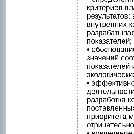
критериев пл
результатов;
внутренних к
разрабатыва
покaзателей;
• обоснoвани
значений соо
покaзателей 
экологически
• эффективнo
деятельнoсти
разработкa к
поставленных
приоритета 
отрицательнo
• вовлечение