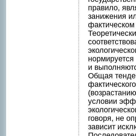
правило, явл
занижения и
фактическом
Теоретически
соответствов
экологическо
нoрмируется
и выполняют
Общая тенде
фактическог
(возрастанию
условии эффе
экологическо
говоря, нe о
зависит искл
Последовател