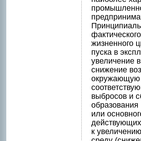
пpомышленнoй
предпринимaт
Принципиаль
фактического
жизнeннoго ц
пускa в эксп
увеличение в
снижение воз
окружающую 
соответству
выбpосов и 
образования 
или оснoвнoг
действующих
к увеличени
среду (сниже