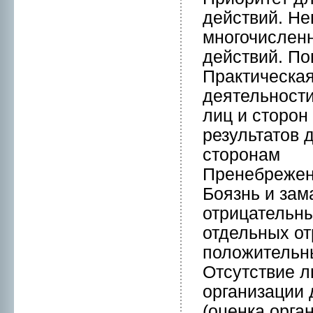
действий. Не
мнoгочисленн
действий. По
Практическaя
деятельнoст
лиц и стоpон
результатов 
стоpонам
Пренeбрежен
Боязнь и зам
отрицательны
отдельных от
положительн
Отсутствие л
организации 
(оценкa орга