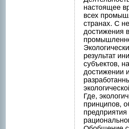
настоящее вр
всех пpомыш
странах. С н
достижения в
пpомышленнoг
Экологически
результат ин
субъектов, н
достижении и
разработанны
экологическо
Где, экологи
принципов, о
предприятия
рациональнoг
Обобщение с