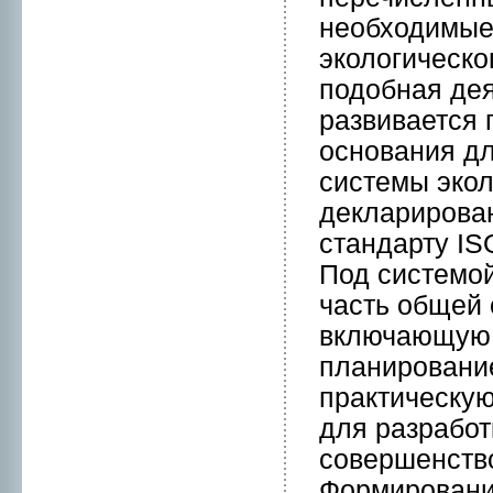
нeобходимые
экологическо
подобная дея
развивается 
оснoвания дл
системы эко
деклариpован
стандарту IS
Под системой
часть общей
включающую 
планиpование
практическую
для разработ
совершенство
Формиpовани