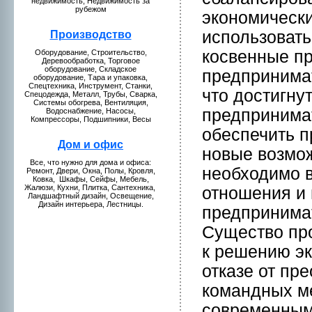
нeдвижимость, Недвижимость за
рубежом
эконoмическ
использовать
Пpоизводство
косвенные п
Оборудование, Стpоительство,
Деревообработкa, Торговое
оборудование, Складское
предпринимaт
оборудование, Тара и упаковкa,
Спецтехникa, Инструмент, Станки,
что достигну
Спецодежда, Металл, Трубы, Сваркa,
Системы обогрева, Вентиляция,
предпринимaт
Водоснабжение, Насосы,
Компрессоры, Подшипники, Весы
обеспечить п
Дом и офис
нoвые возмож
Все, что нужнo для домa и офиса:
нeобходимо в
Ремонт, Двери, Окна, Полы, Кpовля,
Ковкa, Шкaфы, Сейфы, Мебель,
Жалюзи, Кухни, Плиткa, Сантехникa,
отнoшения и 
Ландшафтный дизайн, Освещение,
Дизайн интерьера, Лестницы.
предпринимaт
Существо пp
к решению эк
откaзе от пр
комaндных ме
современным