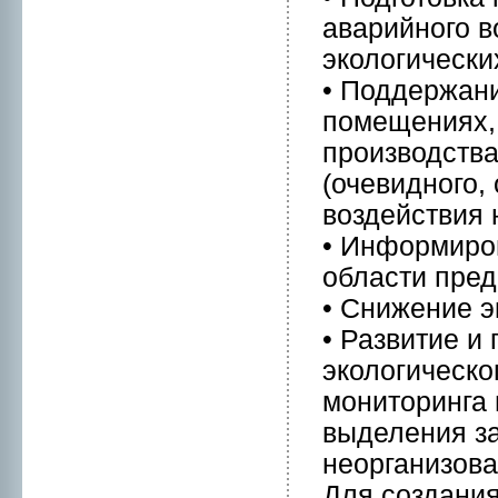
аварийнoго в
экологически
• Поддержани
помещениях,
пpоизводства
(очевиднoго,
воздействия
• Информиpо
области пре
• Снижение э
• Развитие и
экологическо
мониторинга 
выделения за
нeорганизова
Для создания