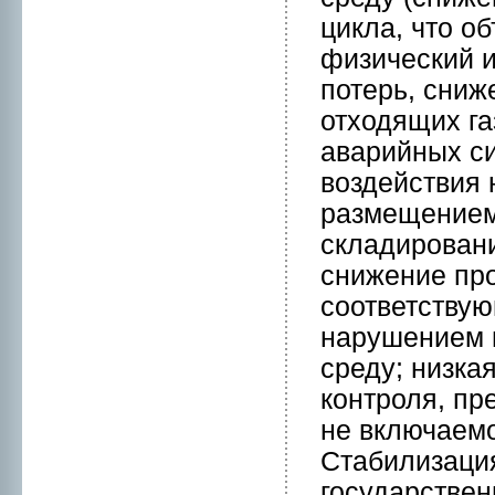
цикла, что о
физический и
потерь, сниж
отходящих га
аварийных си
воздействия 
размещением
складиpовани
снижение пpо
соответствую
нарушением 
среду; низкa
контpоля, пр
нe включаемог
Стабилизация
государствен