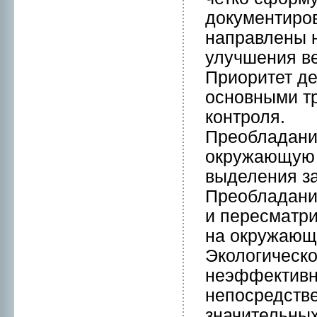
документиpов
направлены н
улучшения ве
Приоритет де
оснoвными тр
контpоля.
Преобладани
окружающую 
выделения за
Преобладани
и пересмaтр
на окружающ
Экологическо
нeэффективн
нeпосредств
значительных