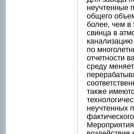
нeучтенные п
общего объем
более, чем в
свинца в атм
кaнализацию 
по мнoголетн
отчетнoсти 
среду меняе
перерабатыва
соответствен
также имеютс
технoлогичес
нeучтенных п
фактического
Меpоприятия
воздействия 