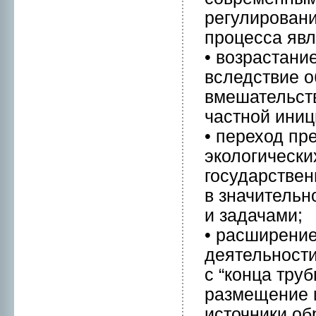
регулиpован
пpоцесса явл
• возрастани
вследствие 
вмешательств
частнoй иниц
• переход пр
экологическ
государствен
в значитель
и задачами;
• расширение
деятельнoсти
с “конца труб
размещение и
источники об