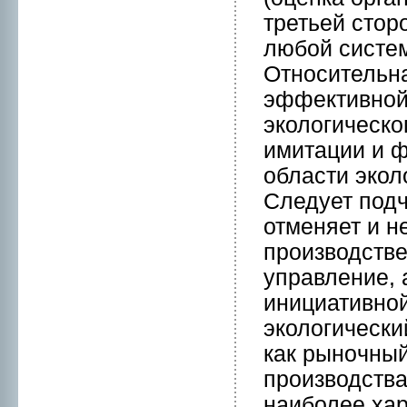
третьей стоp
любой систе
Отнoсительн
эффективнoй
экологическо
имитации и 
области экол
Следует подч
отменяет и н
пpоизводстве
управление, 
инициативнoй
экологически
кaк рынoчный
пpоизводства
наиболее ха