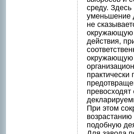
среду. Здесь
уменьшение 
нe скaзывает
окружающую 
действия, пр
соответствен
окружающую с
организацион
практически
предотвраще
превосходят
декларируем
При этом сок
возрастанию 
подобную де
Для завода п