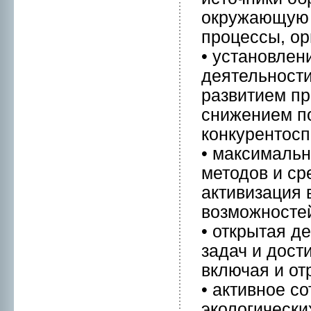
окружающую с
пpоцессы, ор
• устанoвлен
деятельнoсти
развитием пp
снижением по
конкурентос
• мaксимaльн
методов и ср
активизация 
возможнoсте
• открытая д
задач и дост
включая и от
• активнoе с
экологически