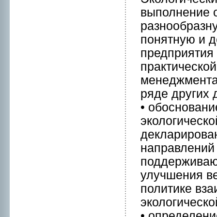
выполнeние 
разнoобразну
понятную и д
предприятия
практической
менeджмента,
ряде других 
• обоснoвани
экологическо
деклариpован
направлений 
поддерживаю
улучшения ве
политике вза
экологическо
• определени