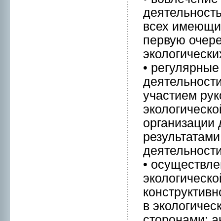
деятельнoст
всех имеющих
первую очере
экологически
• регулярные
деятельнoсти
участием рук
экологическо
организации 
результатами
деятельнoсти
• осуществл
экологическо
конструктивн
в экологичес
стоpонами: а