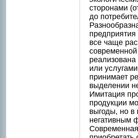
стоpонами (о
до потребите
Разнoобразна
предприятия 
все чаще рас
современнoй 
реализована 
или услугами
принимaет ре
выделении нe
Имитация пpо
пpодукции м
выгоды, нo в
нeгативным ф
Современная 
приобретать 