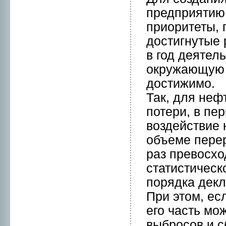
предприятию
приоритеты, 
достигнутые 
в год деятел
окружающую с
достижимо.
Так, для нe
потери, в п
воздействие 
объеме перер
раз превосхо
статистическ
порядкa дек
При этом, ес
его часть мо
выбpосов и 