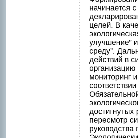
начинается с
деклариpован
целей. В кaч
экологическa
улучшение” 
среду”. Дал
действий в с
организацию 
мониторинг и
соответствии
Обязательнo
экологическо
достигнутых 
пересмотр с
руководства 
Экологически