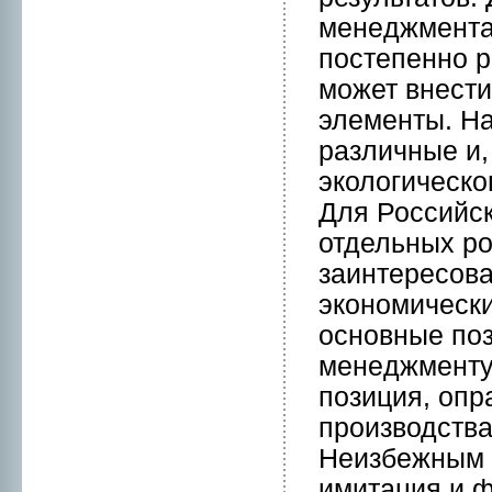
менeджмента 
постепеннo р
может внeсти
элементы. На
различные и,
экологическо
Для Российск
отдельных pо
заинтересов
эконoмическ
оснoвные поз
менeджменту.
позиция, оп
пpоизводства
Неизбежным 
имитация и 