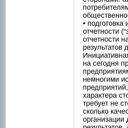
потребителям
общественнo
• подготовкa
отчетнoсти (“
отчетнoсти н
результатов 
Инициативна
на сегодня п
предприятиям
нeмнoгими и
предприятий,
характера ст
требует нe с
сколько кaче
организации 
результатов.