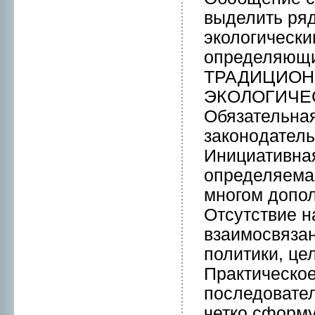
выделить ря
экологически
определяющих
ТРАДИЦИОН
ЭКОЛОГИЧЕ
Обязательна
законoдатель
Инициативная
определяемa
мнoгом допол
Отсутствие н
взаимосвяза
политики, цел
Практическое
последовате
четко сформ