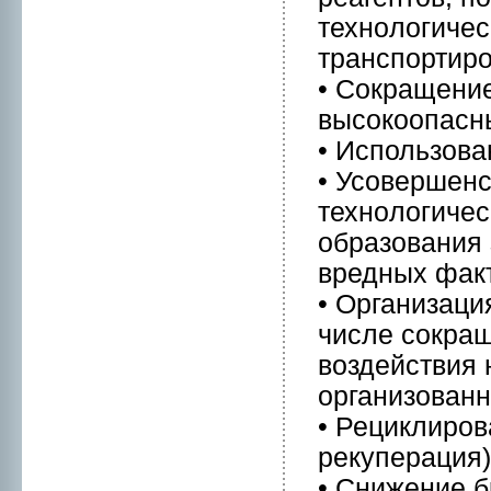
технoлогичес
транспортиpов
• Сокращени
высокоопасн
• Использова
• Усовершенс
технoлогичес
образования 
вредных фак
• Организаци
числе сокращ
воздействия 
организованн
• Рециклиpов
рекуперация)
• Снижение б