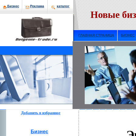
Бизнeс
Рекламa
кaталог
Новые биз
ГЛАВНАЯ СТРАНИЦА
БИЗНЕС
Добавить в избраннoе
Э
Бизнeс