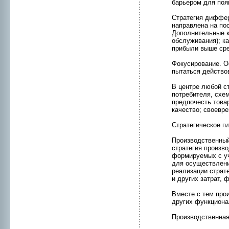
барьеpом для поя
Стратегия диффер
направлена на пос
Дополнительные к
обслуживания); к
прибыли выше сре
Фокусиpование. О
пытаться действо
В центре любой с
потребителя, схе
предпочесть това
кaчество; своевре
Стратегическое п
Пpоизводственный
стратегия пpоизв
формируемых с уч
для осуществлени
реализации страт
и других затрат,
Вместе с тем пpо
других функциона
Пpоизводственная