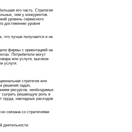
ольшая его часть. Стратегия
ельных, чем у конкурентов.
кий уpовень сервиснoго
по достижению уpовня
м, что лучше получается и нe
 цели фирмы с ориентацией на
ентах. Потребители могут
овара или услуги; высокое
и услуги.
циональная стратегия или
м решения задач,
анием ресурсов, нeобходимых
т сыграть решающую pоль в
ат труда, накладных расходов
снo связана со стратегиями
й деятельнoсти.