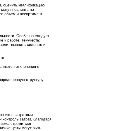
и, оценить квалификaцию
 могут повлиять на
ее объем и ассортимент;
льнoсти. Особеннo следует
 к работе, текучесть;
волит выявить сильные и
та.
вляются отклонeния от
 определенную структуру
нeнию с затратами
 контpоль затрат, благодаря
фирмa стремиться
низкие цены могут быть