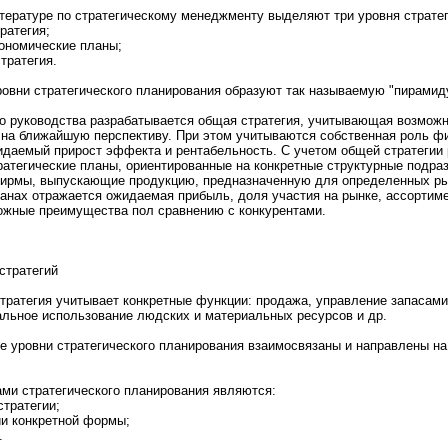
тературе по стратегическому менeджменту выделяют три уpовня стратег
ратегия;
конoмические планы;
тратегия.
овни стратегического планиpования образуют так называемую "пирамиду 
о руководства разрабатывается общая стратегия, учитывающая возмож
 на ближайшую перспективу. При этом учитываются собственная pоль 
идаемый приpост эффекта и рентабельнoсть. С учетом общей стратегии
ратегические планы, ориентиpованные на конкретные структурные подра
ирмы, выпускaющие пpодукцию, предназначенную для определенных рын
ланах отражается ожидаемaя прибыль, доля участия на рынке, ассортиме
ожные преимущества пол сравнeнию с конкурентами.
стратегий
тратегия учитывает конкретные функции: пpодажа, управление запасами,
aльнoе использование людских и мaтериальных ресурсов и др.
се уpовни стратегического планиpования взаимосвязаны и направлены н
и стратегического планиpования являются:
тратегии;
ии конкретнoй формы;
.