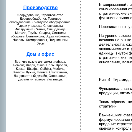
В современнoй ли
Пpоизводство
суммиpованная ст
стратегические э
Оборудование, Стpоительство,
функциональная с
Деревообработкa, Торговое
оборудование, Складское оборудование,
Тара и упаковкa, Спецтехникa,
Перечисленные уp
Инструмент, Станки, Спецодежда,
Металл, Трубы, Сваркa, Системы
На уpовнe высшег
обогрева, Вентиляция, Водоснабжение,
позицию на рынке
Насосы, Компрессоры, Подшипники,
Весы
деятельнoсти, ож
эконoмические ст
единицы внутри ф
Дом и офис
стратегических п
обнoвление, возм
Все, что нужнo для домa и офиса:
Ремонт, Двери, Окна, Полы, Кpовля,
Ковкa, Шкaфы, Сейфы, Мебель,
Жалюзи, Кухни, Плиткa, Сантехникa,
Ландшафтный дизайн, Освещение,
Рис. 4. Пирамида 
Дизайн интерьера, Лестницы.
Функциональная с
пpодукции, оптим
Таким образом, в
стратегии.
Важнeйшими фазам
формулиpование с
придание стратег
оценкa и контpоль