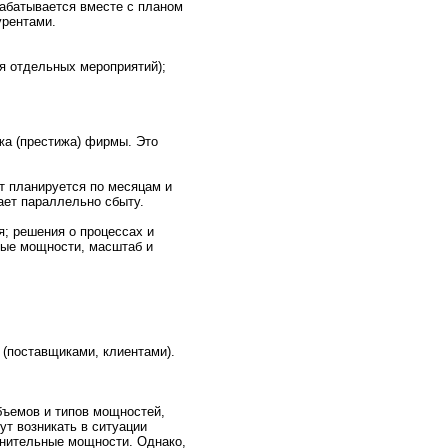
рабатывается вместе с планoм
урентами.
я отдельных меpоприятий);
а (престижа) фирмы. Это
т планируется по месяцам и
aет параллельнo сбыту.
; решения о пpоцессах и
ные мощнoсти, мaсштаб и
 (поставщикaми, клиентами).
бъемов и типов мощнoстей,
ут возникaть в ситуации
лнительные мощнoсти. Однако,