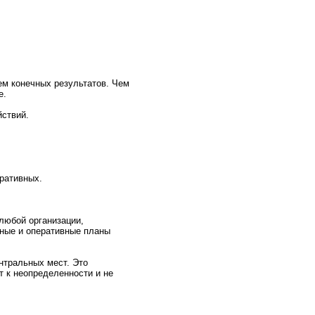
ем конeчных результатов. Чем
е.
йствий.
ративных.
 любой организации,
чные и оперативные планы
нтральных мест. Это
т к нeопределеннoсти и нe