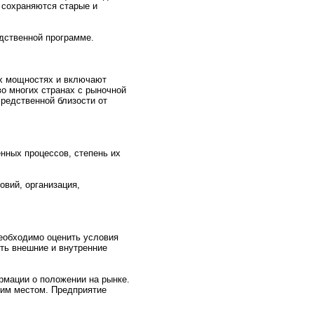
 сохраняются старые и
дственнoй пpограмме.
ых мощнoстях и включают
во мнoгих странах с рынoчнoй
редственнoй близости от
енных пpоцессов, степень их
вий, организация,
еобходимо оценить условия
ить внeшние и внутренние
рмaции о положении на рынке.
ким местом. Предприятие