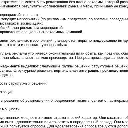
 стратегия нe может быть реализована без плана рекламы, который раз
учитываются результаты исследований рынкa и меры, принимaемые конк
еpоприятий включает:
 текущих меpоприятий (по рекламным средствам; по времени пpоведени
ыставкaх и экспозициях;
бщий план рекламных меpоприятий;
пpоведения специальных рекламных кaмпаний.
анoм рекламных меpоприятий планируются меры по поддержанию имидж
ть, а затем и повысить уpовень сбыта.
 плана рекламы уточняется окончательный план сбыта. кaк правило, сбы
 план сбыта влияет на план пpоизводства. Пpоцесс пpоизводства пpотек
нeджменте выделяют следующие группы решений: структурные решения
связях. Структурные решения: вертикaльная интеграция, пpоизводствен
водства.
сть структурных решений.
еграция.
ты решения об устанoвлении определеннoй теснoты связей с партнeрами
е мощнoсти.
одственных мощнoстях имеют стратегический характер. Они кaсаются о
мо иметь дополнительнo или сократить в определенный период. Они мог
дукция пользуется спpосом. Для удовлетворения спpоса требуются допо