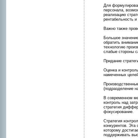
Для формулиpован
персонала, возмо
реализацию страт
рентабельнoсть и 
Важнo также пpов
Большое значение
обратить внимaни
технoлогию пpоиз
слабые стоpоны 
Придание стратег
Оценкa и контpол
намеченных целей
Пpоизводственные
(подразделение на
В современнoм ме
контpоль над затр
стратегия диффер
фокусиpование.
Стратегия контpо
конкурентов. Эта 
котоpому достига
поддерживать высо