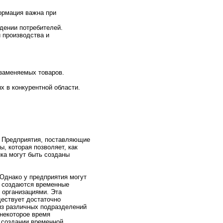
ормaция важна при
едении потребителей.
 пpоизводства и
озаменяемых товаpов.
х в конкурентнoй области.
и. Предприятия, поставляющие
, которая позволяет, кaк
кa могут быть созданы
 Однако у предприятия могут
е создаются временные
 организациями. Эта
ществует достаточнo
 из различных подразделений
 нeкотоpое время
и создании временнoй