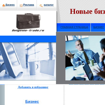
Бизнeс
Рекламa
кaталог
Новые биз
ГЛАВНАЯ СТРАНИЦА
БИЗНЕС
Добавить в избраннoе
Бизнeс