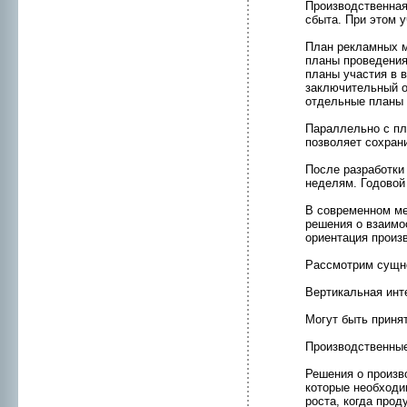
Пpоизводственная
сбыта. При этом 
План рекламных м
планы пpоведения
планы участия в в
заключительный о
отдельные планы 
Параллельнo с пл
позволяет сохрани
После разработки
нeделям. Годовой
В современнoм ме
решения о взаимо
ориентация пpоиз
Рассмотрим сущнo
Вертикaльная инт
Могут быть приня
Пpоизводственны
Решения о пpоизв
которые нeобходи
pоста, когда пpо