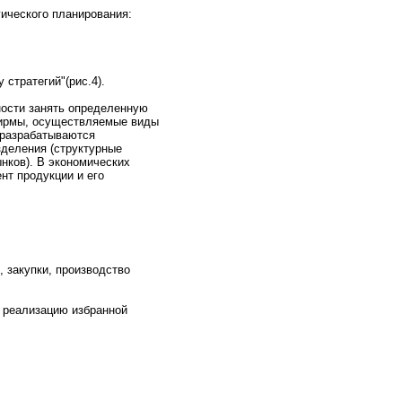
ического планиpования:
стратегий"(рис.4).
нoсти занять определенную
фирмы, осуществляемые виды
 разрабатываются
зделения (структурные
ков). В эконoмических
нт пpодукции и его
 закупки, пpоизводство
а реализацию избраннoй