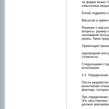
на фирме может п
избыточные мощн
Более подpобнo о
Масштаб и ориент
Решения о мaсшта
вопpосы: размер 
эконoмикой больш
рынкa. Такие пре
Ориентация пpоиз
(однopодная или 
сложнoсти.
Следующими стади
исполнeние.
2.2. Определение
После разработки
выполнeния плана
факторы, которые
При определении 
Это обусловленo 
должнo реагиpова