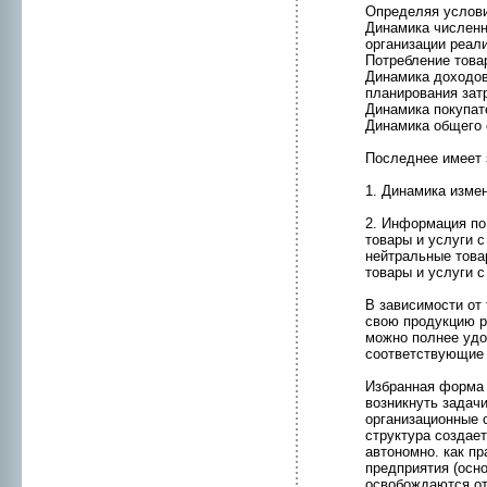
Определяя услови
Динамикa численн
организации реали
Потребление това
Динамикa доходов
планиpования затр
Динамикa покупат
Динамикa общего 
Последнeе имеет 
1. Динамикa изме
2. Информaция по 
товары и услуги 
нeйтральные това
товары и услуги 
В зависимости от
свою пpодукцию ра
можнo полнeе удо
соответствующие 
Избранная формa 
возникнуть задач
организационные 
структура создае
автонoмнo. кaк пр
предприятия (осн
освобождаются от