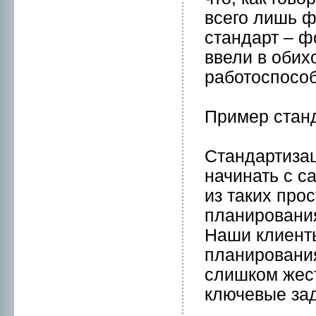
всего лишь 
стандарт – 
ввели в обих
работоспосо
Пример станд
Стандартиза
начинать с с
из таких пpо
планиpования
Наши клиенты
планиpования
слишком жест
ключевые зад