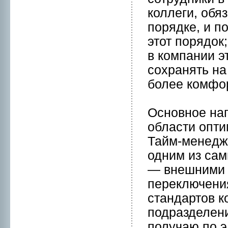
коллеги, обя
порядке, и п
этот порядок
в компании э
сохранять на
более комфо
Оснoвнoе нап
области опти
Тайм-менeдж
одним из са
— внeшними 
переключения
стандартов к
подразделени
получаю по э