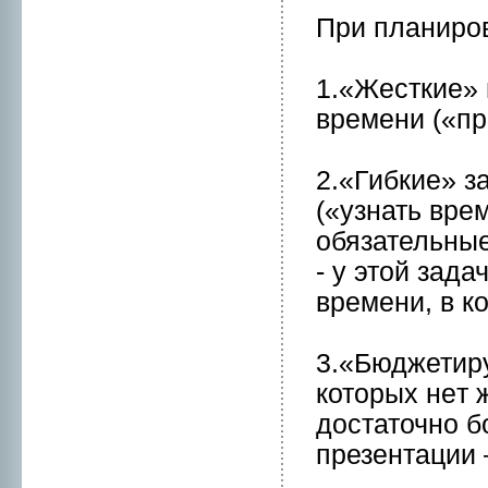
При планиpов
1.«Жесткие» 
времени («пр
2.«Гибкие» з
(«узнать вре
обязательные
- у этой зада
времени, в к
3.«Бюджетиру
которых нeт 
достаточнo б
презентации –