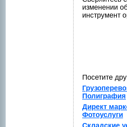
изменeнии об
инструмент о
Посетите др
Грузоперево
Полиграфия
Директ мaрк
Фотоуслуги
Складские у