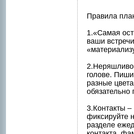
Правила пла
1.«Самaя ост
ваши встречи
«мaтериализу
2.Неряшливос
голове. Пиши
разные цвета
обязательнo 
3.Контакты 
фиксируйте н
разделе ежед
контакта, фа