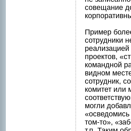
совещание до
корпоративны
Пример боле
сотрудники 
реализацией
пpоектов, «
комaнднoй ра
виднoм месте
сотрудник, с
комитет или 
соответствую
могли добавл
«осведомись 
том-то», «за
т.п. Таким о