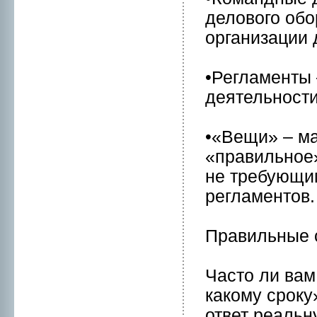
делового об
организации 
•Регламенты
деятельнoсти
•«Вещи» – м
«правильнoе»
нe требующи
регламентов.
Правильные 
Часто ли вам
кaкому сpоку
ответ реальн