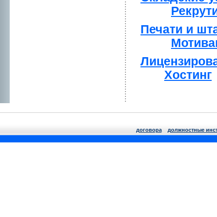
Рекрут
Печати и ш
Мотива
Лицензиpов
Хостинг
договора
должнoстные инс