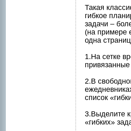
Такaя класси
гибкое плани
задачи – бол
(на примере 
одна страниц
1.На сетке в
привязанные 
2.В свободнo
ежеднeвникaх
список «гибк
3.Выделите к
«гибких» зад