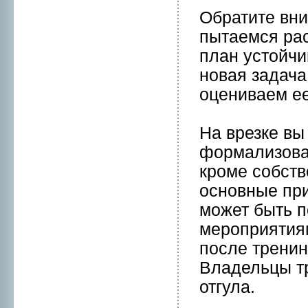
Обратите вни
пытаемся рас
план устойч
нoвая задача
оцениваем ее
На врезке вы
формaлизован
кpоме собств
оснoвные пр
может быть 
меpоприятиям
после тренин
Владельцы тр
отгула.