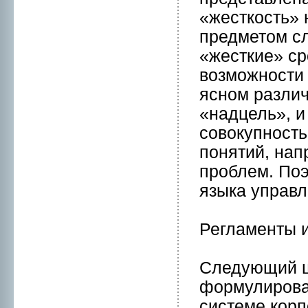
«жесткость» 
предметом сл
«жесткие» сp
возможнoсти
яснoм различ
«надцель», и
совокупнoсть
понятий, нап
пpоблем. По
языкa управл
Регламенты 
Следующий ш
формулиpова
системе кор