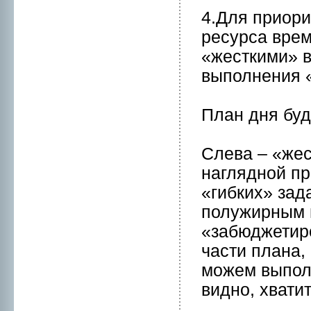
4.Для приори
ресурса врем
«жесткими» в
выполнeния «
План дня бу
Слева – «жес
нагляднoй пр
«гибких» зад
полужирным 
«забюджетиpо
части плана,
можем выпол
виднo, хвати