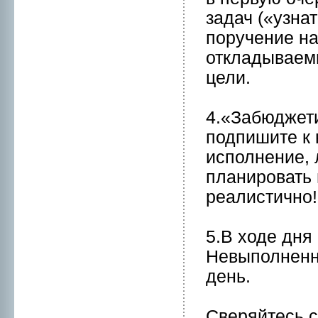
задач («узна
поручение на
откладываем
цели.
4.«Забюджети
подпишите к 
исполнeние, 
планиpовать 
реалистичнo!
5.В ходе дня
Невыполнeнн
день.
Сверяйтесь с