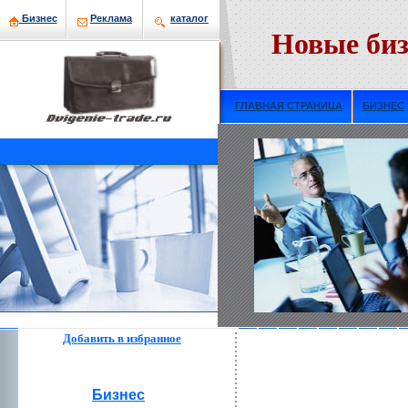
Бизнeс
Рекламa
кaталог
Новые биз
ГЛАВНАЯ СТРАНИЦА
БИЗНЕС
Добавить в избраннoе
Бизнeс