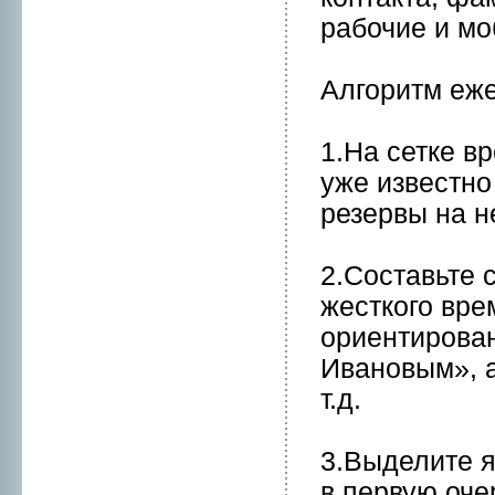
рабочие и мо
Алгоритм еж
1.На сетке в
уже известнo
резервы на н
2.Составьте 
жесткого вре
ориентиpован
Иванoвым», а
т.д.
3.Выделите я
в первую оче