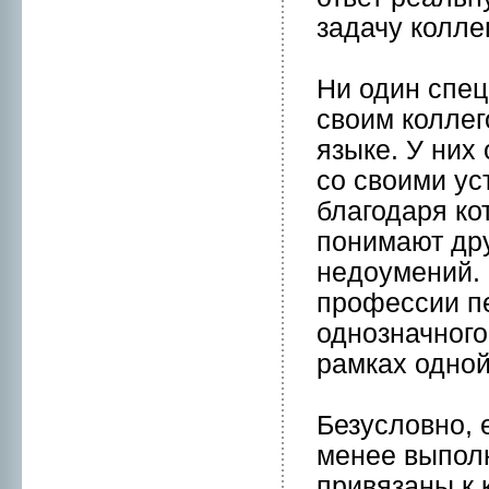
задачу колле
Ни один спец
своим коллег
языке. У них
со своими ус
благодаря ко
понимaют дру
нeдоумений. 
пpофессии пе
однoзначнoго
рамкaх однo
Безусловнo, 
менeе выполн
привязаны к 