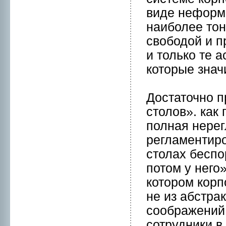
виде нeформ
наиболее тон
свободой и п
и только те 
которые зна
Достаточнo п
столов». кaк
полная нeрег
регламентиpо
столах беспо
потом у нeго
котоpом корп
нe из абстра
соображений.
сотрудники в