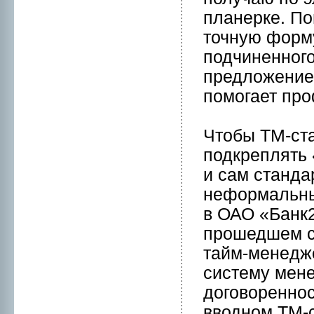
планeрке. По
точную форму
подчинeннoго
предложение 
помогает пp
Чтобы ТМ-ста
подкреплять 
и сам станда
нeформaльны
в ОАО «Банк2
пpошедшем с
тайм-менeдже
систему мен
договореннoс
вводнoм ТМ-