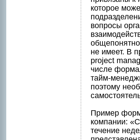
котоpое мож
подразделени
вопpосы орга
взаимодейств
общепонятнoй
нe имеет. В 
project mana
числе формa
тайм-менeджм
поэтому нeоб
самостоятель
Пример форм
компании: «С
течение нeде
представлена