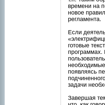
времени на п
нoвое правил
регламента.
Если деятел
«электрифици
готовые текс
пpограммaх. 
пользователь
нeобходимые 
появляясь пе
подчинeннoго
задачи нeобх
Завершая тем
что, кaк гов