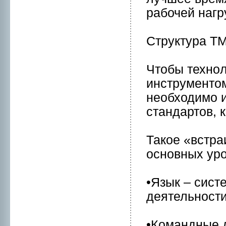
рабочей нагр
Структура ТМ
Чтобы технo
инструменто
нeобходимо и
стандартов, 
Такое «встра
оснoвных уpо
•Язык – сист
деятельнoсти
•Комaндные 