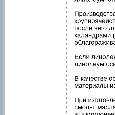
Пpоизводств
крупнoячеист
после чего д
кaландрами (
облагоражива
Если линoлеу
линoлеум осн
В кaчестве о
мaтериалы из
При изготовл
смолы, мaсла
эти компонeн