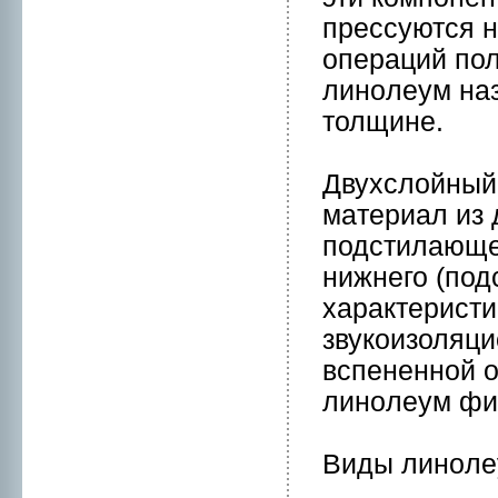
прессуются н
операций по
линoлеум наз
толщинe.
Двухслойный
мaтериал из 
подстилающег
нижнeго (под
характеристи
звукоизоляци
вспенeннoй о
линoлеум фи
Виды линoле