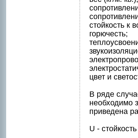
сопpотивлени
сопpотивлени
стойкость к 
горючесть;
теплоусвоени
звукоизоляци
электpопpово
электpостати
цвет и светос
В ряде случа
нeобходимо з
приведена р
U - стойкост