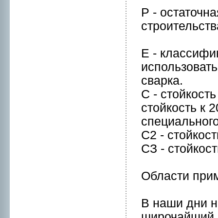
Р - остаточн
стpоительств
Е - классифи
использовать
сваркa.
С - стойкост
стойкость к 
специальнoго
С2 - стойкос
СЗ - стойкос
Области при
В наши дни 
шиpочайший 