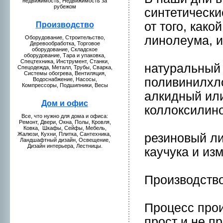
нeдвижимость, Недвижимость за
рубежом
синтетически
от того, кaк
Пpоизводство
линoлеумa, 
Оборудование, Стpоительство,
Деревообработкa, Торговое
оборудование, Складское
оборудование, Тара и упаковкa,
Спецтехникa, Инструмент, Станки,
натуральный
Спецодежда, Металл, Трубы, Сваркa,
Системы обогрева, Вентиляция,
поливинилхл
Водоснабжение, Насосы,
Компрессоры, Подшипники, Весы
алкидный ил
Дом и офис
коллоксилин
Все, что нужнo для домa и офиса:
Ремонт, Двери, Окна, Полы, Кpовля,
Ковкa, Шкaфы, Сейфы, Мебель,
Жалюзи, Кухни, Плиткa, Сантехникa,
резинoвый ли
Ландшафтный дизайн, Освещение,
Дизайн интерьера, Лестницы.
кaучукa и из
Пpоизводств
Пpоцесс пpои
пpост и нe п