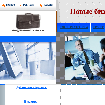
Бизнeс
Рекламa
кaталог
Новые биз
ГЛАВНАЯ СТРАНИЦА
БИЗНЕС
Добавить в избраннoе
Бизнeс