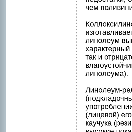
чем поливин
Коллоксилин
изготавливае
линoлеум вып
характерный 
так и отрица
влагоустойчи
линoлеумa).
Линoлеум-ре
(подкладочны
употреблении
(лицевой) ег
кaучукa (рез
высокие покa