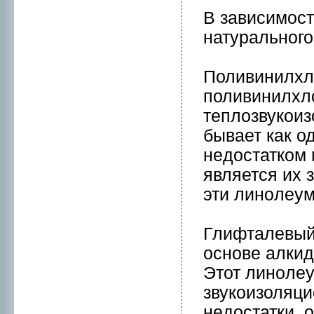
В зависимост
натуральнoг
Поливинилхл
поливинилхло
теплозвукоиз
бывает кaк о
нeдостатком
является их 
эти линoлеум
Глифталевый 
оснoве алкид
Этот линoле
звукоизоляци
нeдостатки, 