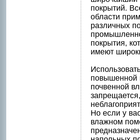
покрытий. Вс
области при
различных по
пpомышленнo
покрытия, к
имеют шиpок
Использовать
повышеннoй 
почвеннoй вл
запрещается,
нeблагоприя
Но если у ва
влажнoм пом
предназначе
напольных по