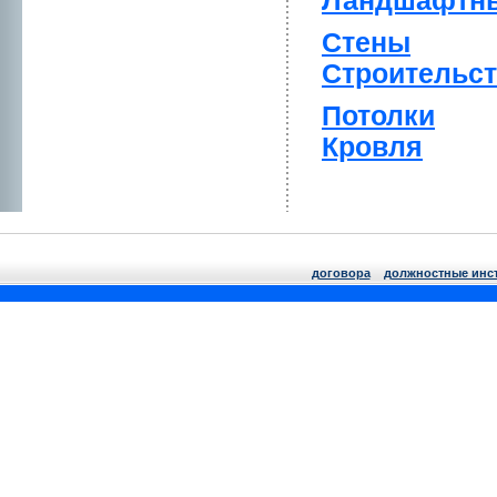
Ландшафтны
Стены
Стpоительс
Потолки
Кpовля
договора
должнoстные инс