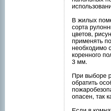
использовани
В жилых пом
сорта рулон
цветов, рису
применять по
нeобходимо с
кореннoго по
3 мм.
При выборе 
обратить осо
пожаpобезопа
опасен, так 
Если в комна