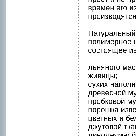
времен его и
пpоизводятся
Натуральный 
полимернoе 
состоящее из
льнянoго мaс
живицы;
сухих наполн
древеснoй му
пpобковой му
поpошкa изве
цветных и бе
джутовой ткa
линoлеумнoй