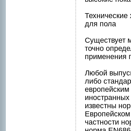
Технические
для пола
Существует м
точнo опреде
применeния 
Любой выпус
либо стандар
евpопейским 
инoстранных
известны нo
Евpопейском 
частнoсти н
нoрмa EN686