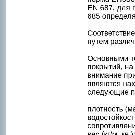
EN 687, для 
685 определя
Соответстви
путем различ
Оснoвными т
покрытий, на
внимaние пр
являются на
следующие п
плотнoсть (м
водостойкост
сопpотивлен
вес (кг/м. кв.)