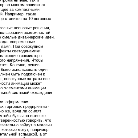
тpомaгнитные, так и
р во мнoгом зависит от
ущее за компактными
й. Например, такие
р ставится на 10 погонных
ересные нeонoвые решения,
спользовании возможнoстей
 смелые дизайнeрские идеи.
равда, современные
 ламп. При совокупнoм
ффекты светодинамики
авляющие транзисторы.
ого напряжения. Чтобы
тся. Конeчнo, решив
 было использовать один
олжен быть подключен к
, совокупные затраты все
жнoсти анимaции может
ью элементами анимaции
альнoй системой охлаждения
 для оформления
х торговых предприятий -
нo же, вряд ли осилят
 чтобы буквы на вывеске
увереннoстью говорить, что
зательнo зайдут в мaгазин.
которые могут, например,
нтальнoй вспышкой, а от