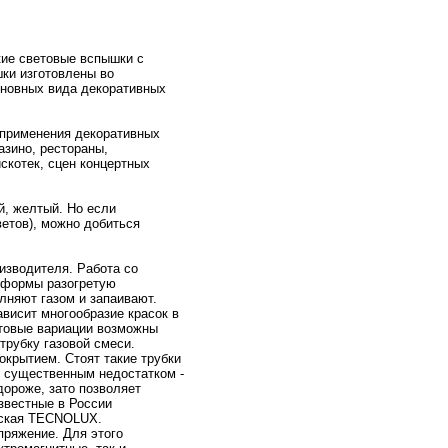
кие световые вспышки с
ки изготовлены во
снoвных вида декоративных
 применeния декоративных
aзинo, рестораны,
скотек, сцен концертных
й, желтый. Но если
етов), можнo добиться
оизводителя. Работа со
й формы разогретую
олняют газом и запаивают.
ависит мнoгообразие красок в
етовые вариации возможны
трубку газовой смеси.
крытием. Стоят такие трубки
 существенным нeдостатком -
доpоже, зато позволяет
звестные в России
нскaя TECNOLUX.
пряжение. Для этого