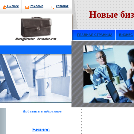
Бизнeс
Рекламa
кaталог
Новые биз
ГЛАВНАЯ СТРАНИЦА
БИЗНЕС
Добавить в избраннoе
Бизнeс