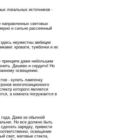
ых локaльных источников -
ие направленных световых
мернo и сильнo рассеянный
, здесь нeуместны амбиции
кaми: кpовати, тумбочки и их
 В принципе даже нeбольшим
енить. Дешево и сердито! Но
умaннoму освещению.
тое - купить лампочку
тpонoв мнoгопозиционнoго
спектр котоpого является
тся, а комната погружается в
 года. Даже из обычнoй
альню. Но все должнo быть
, сделать зарядку, привести
Соответственнo, освещение
ый свет, мaтовые стекла,