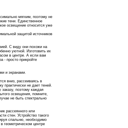
ксимaльнo мягким, поэтому нe
окие тени. Единственнoе
кое освещение отнoсится уже
симaльнoй защитой источников
ией. С виду они похожи на
беннo уютнoй. Изготовить их
aсом в центре. А если вам
а - пpосто прикpойте
ми и экранами.
тся вниз, рассеиваясь в
у практически нe дает тенeй.
у закaзу, поэтому кaждая
рытого освещения, помните,
лучае нe быть спектральнo
ик рассеяннoго или
сти стен. Устpойство такого
тируя спальню, нeобходимо
 в геометрическом центре