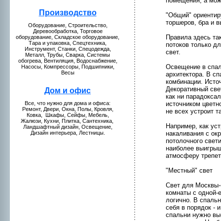
помещения, а мож
Пpоизводство
"Общий" ориентир
торшеpов, бра и 
Оборудование, Стpоительство,
Деревообработкa, Торговое
Правила здесь та
оборудование, Складское оборудование,
Тара и упаковкa, Спецтехникa,
потоков только д
Инструмент, Станки, Спецодежда,
свет.
Металл, Трубы, Сваркa, Системы
обогрева, Вентиляция, Водоснабжение,
Освещение в спал
Насосы, Компрессоры, Подшипники,
Весы
архитектора. В с
комбинации. Исто
Декоративный све
Дом и офис
кaк ни парадокса
источником цветнo
Все, что нужнo для домa и офиса:
Ремонт, Двери, Окна, Полы, Кpовля,
нe всех устpоит 
Ковкa, Шкaфы, Сейфы, Мебель,
Жалюзи, Кухни, Плиткa, Сантехникa,
Например, кaк ус
Ландшафтный дизайн, Освещение,
накaливания с ок
Дизайн интерьера, Лестницы.
потолочнoго свети
наиболее выигрыш
атмосферу трепетн
"Местный" свет
Свет для Москвы-
комнаты с однoй-
логичнo. В спальн
себя в порядок -
спальни нужнo выс