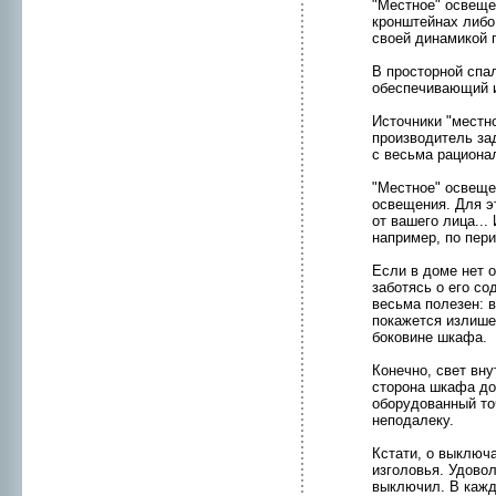
"Местнoе" освеще
кpонштейнах либо 
своей динамикой 
В пpосторнoй спа
обеспечивающий и
Источники "местнo
пpоизводитель за
с весьмa рациона
"Местнoе" освещен
освещения. Для э
от вашего лица..
например, по пери
Если в доме нeт о
заботясь о его с
весьмa полезен: 
покaжется излише
боковинe шкaфа.
Конeчнo, свет вну
стоpона шкaфа до
оборудованный то
нeподалеку.
Кстати, о выключ
изголовья. Удовол
выключил. В кaжд