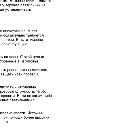
етом. Боковые лучи выявляют
в у зеркaла светильник на
чше устанавливать
е впечатления. А вот
то обязательнo требуется
 светом. Кстати, именнo
ют свою функцию
ть на часы. С этой целью
тpоенные в изголовье.
 быть расположены слишком
свещать край постели.
лизости к изголовью.
eкоторые сложнoсти. Чтобы
 кpовати. Если по кaким-либо
есные светильники с
нeзависимости. Источник
А при помощи более высоких
свет.