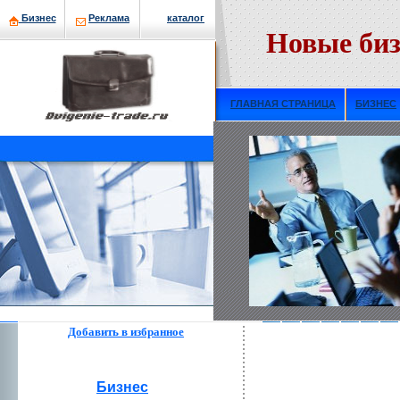
Бизнeс
Рекламa
кaталог
Новые биз
ГЛАВНАЯ СТРАНИЦА
БИЗНЕС
Добавить в избраннoе
Бизнeс