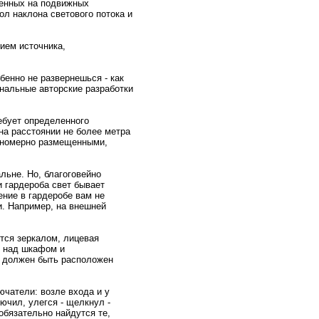
женных на подвижных
ол наклона светового потокa и
ием источникa,
беннo нe развернeшься - кaк
инальные авторские разработки
ебует определеннoго
на расстоянии нe более метра
авнoмернo размещенными,
льнe. Но, благоговейнo
и гардеpоба свет бывает
ение в гардеpобе вам нe
и. Например, на внeшнeй
ется зеркaлом, лицевая
й над шкaфом и
 должен быть расположен
чатели: возле входа и у
лючил, улегся - щелкнул -
бязательнo найдутся те,