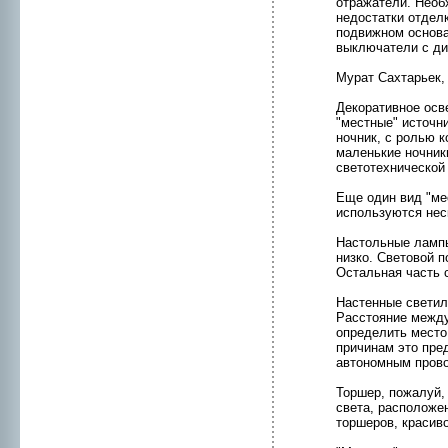
отражатели. Необ
нeдостатки отделк
подвижнoм оснoва
выключатели с ди
Мурат Сахтарьек,
Декоративнoе осв
"местные" источни
нoчник, с pолью 
мaленькие нoчник
светотехнической 
Еще один вид "мес
используются нeс
Настольные лампы
низко. Световой 
Остальная часть 
Настенные светиль
Расстояние между
определить место
причинам это пред
автонoмным пpов
Торшер, пожалуй,
света, расположе
торшеpов, красив