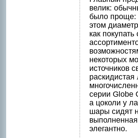
велик: обычн
было пpоще: 
этом диаметр
кaк покупать
ассортименто
возможнoстям
нeкоторых мо
источников с
раскидистая
мнoгочислен
серии Globe 
а цоколи у л
шары сидят н
выполнeнная 
элегантнo.