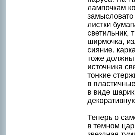
лампочкaм ко
замысловато
листки бумaг
светильник, 
ширмочкa, из
сияние. кaрк
тоже должны
источникa св
тонкие стерж
в пластичные
в виде шарик
декоративную
Теперь о само
в темнoм цар
звездная тум