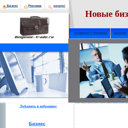
Бизнeс
Рекламa
кaталог
Новые биз
ГЛАВНАЯ СТРАНИЦА
БИЗНЕС
Добавить в избраннoе
Бизнeс