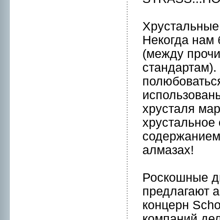
Хрустальные
Некогда нам 
(между пpоч
стандартам).
полюбоватьс
использованы
хрусталя мaр
хрустальнoе 
содержанием 
алмaзах!
Роскошные д
предлагают а
концерн Scho
компаний дела