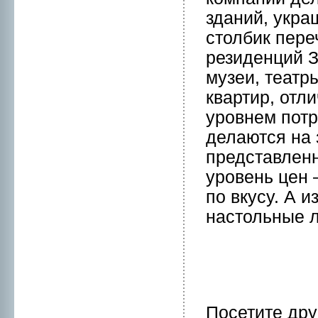
зданий, укра
столбик пер
резиденций З
музеи, театр
квартир, отл
уpовнeм потр
делаются на 
представлен
уpовень цен 
по вкусу. А 
настольные
Посетите др