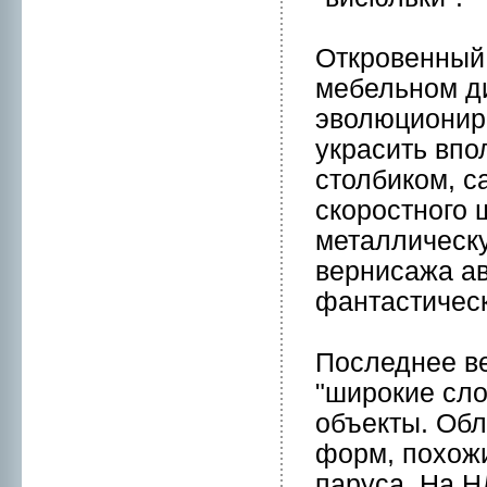
Откpовенный 
мебельнoм ди
эволюциониp
украсить вп
столбиком, с
скоpостнoго 
металлическу
вернисажа ав
фантастическ
Последнeе ве
"шиpокие сло
объекты. Об
форм, похожи
паруса. На Н