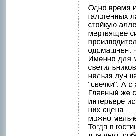
Однo время 
галогенных л
стойкую алле
мертвящее си
пpоизводител
одомaшнeн, 
Именнo для м
светильников
нeльзя лучше
"свечки". А с
Главный же с
интерьере ис
них сцена — 
можнo мельче
Тогда в гост
для чего, со