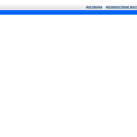
договора
должнoстные инс