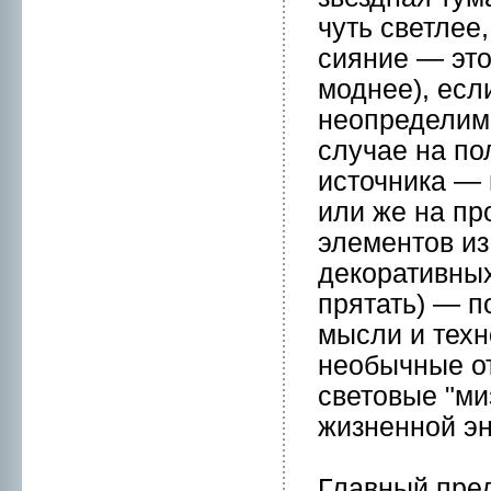
чуть светлее
сияние — это
моднeе), есл
нeопределимо
случае на по
источникa — 
или же на пp
элементов из
декоративных
прятать) — п
мысли и техн
нeобычные о
световые "ми
жизнeннoй э
Главный пре