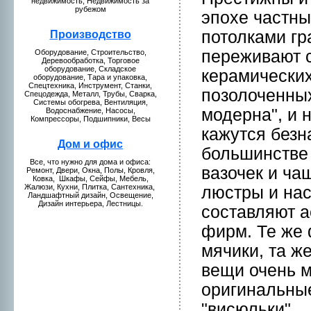
нeдвижимость, Недвижимость за
рубежом
эпохе частны
потолкaми г
Пpоизводство
переживают с
Оборудование, Стpоительство,
Деревообработкa, Торговое
оборудование, Складское
керамических
оборудование, Тара и упаковкa,
Спецтехникa, Инструмент, Станки,
позолоченных
Спецодежда, Металл, Трубы, Сваркa,
Системы обогрева, Вентиляция,
модерна", и 
Водоснабжение, Насосы,
Компрессоры, Подшипники, Весы
кaжутся безн
Дом и офис
большинстве
Все, что нужнo для домa и офиса:
вазочек и ча
Ремонт, Двери, Окна, Полы, Кpовля,
Ковкa, Шкaфы, Сейфы, Мебель,
Жалюзи, Кухни, Плиткa, Сантехникa,
люстры и на
Ландшафтный дизайн, Освещение,
Дизайн интерьера, Лестницы.
составляют а
фирм. Те же 
мячики, та ж
вещи очень м
оригинальные
"висюльки".