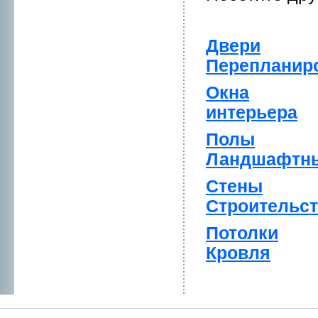
Двери
Перепланиp
Окна
интерьера
Полы
Ландшафтны
Стены
Стpоительс
Потолки
Кpовля